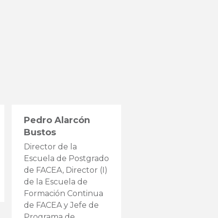
Pedro Alarcón
Fernanda Daza
Bustos
Sanhueza
Director de la
Jefa de Carrera de
Escuela de Postgrado
Ingeniería en
de FACEA, Director (I)
Información y Contr
de la Escuela de
de Gestión
Formación Continua
de FACEA y Jefe de
VER
MÁS
Programa de