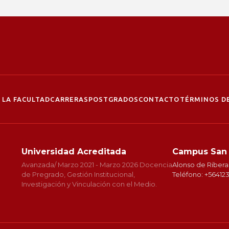
 LA FACULTAD
CARRERAS
POSTGRADOS
CONTACTO
TÉRMINOS DE
Universidad Acreditada
Campus San
Avanzada/ Marzo 2021 - Marzo 2026 Docencia
Alonso de Ribera
de Pregrado, Gestión Institucional,
Teléfono: +5641
Investigación y Vinculación con el Medio.